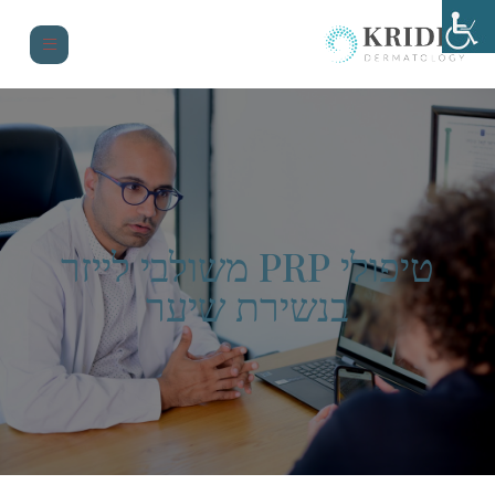
טיפולי PRP משולבי לייזר
בנשירת שיער