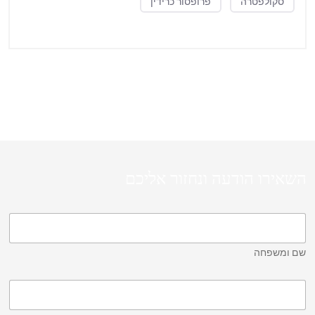
סקולפטרה
פרופסור כרידין
השאירו הודעה ונחזור אליכם
שם ומשפחה