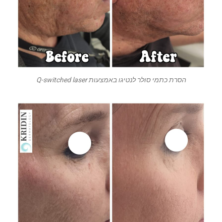
הסרת כתמי סולר לנטיגו באמצעות Q-switched laser