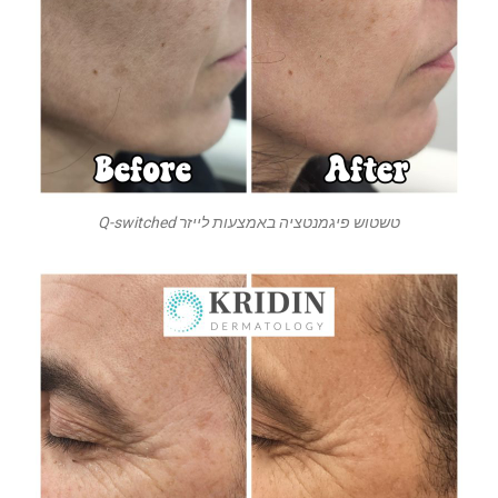
טשטוש פיגמנטציה באמצעות לייזר Q-switched