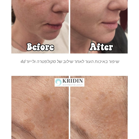
שיפור באיכות העור לאחר שילוב של סקולפטרה ולייזר 4d