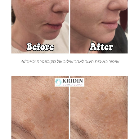
שיפור באיכות העור לאחר שילוב של סקולפטרה ולייזר 4d