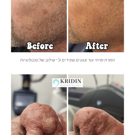
הסרת סרחי עור ונגעים שפירים ע"י שילוב של טכנולוגיות