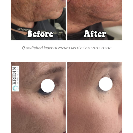
הסרת כתמי סולר לנטיגו באמצעות Q-switched laser