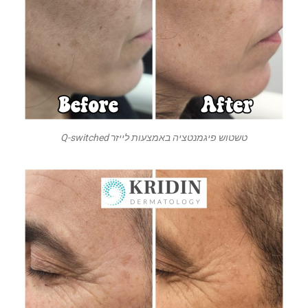
טשטוש פיגמנטציה באמצעות לייזר Q-switched