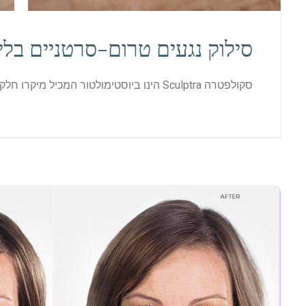
סילוק נגעים טרום-סרטניים בליי
סקולפטרה Sculptra הינו ביוסטימולטור המכיל מיקרו חלקיקים של חומצה פולילקטית המעודדת ייצור מחודש של סיבי קולגן בעור באמצעות תהליך טבעי התורם לשיפור מראה ואיכות העור.