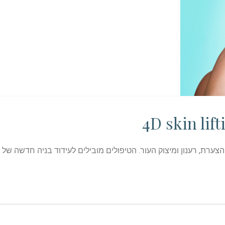
משים בטכנולוגיית 4D של Fotona לצורך הצערת, רענון ומיצוק העור. הטיפולים מובילים לעיד