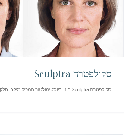
סקולפטרה Sculptra
סקולפטרה Sculptra הינו ביוסטימולטור המכיל מיקרו חלקיקים של חומצה פולילקטית המעודדת ייצור מחודש של סיבי קולגן בעור באמצעות תהליך טבעי התורם לשיפור מראה ואיכות העור.