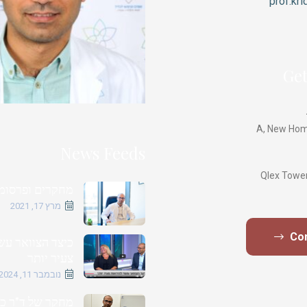
prof.kr
Get
News Feeds
מחקרים ופרסומי
מרץ 17, 2021
Co
כיצד הצוואר עש
צעיר יותר
נובמבר 11, 2024
מחקר של ד"ר כר